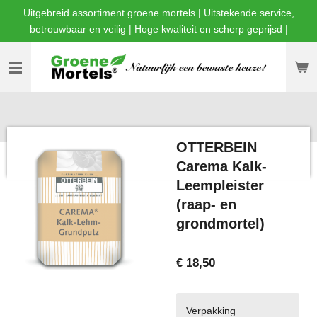
Uitgebreid assortiment groene mortels | Uitstekende service,
Ga
betrouwbaar en veilig | Hoge kwaliteit en scherp geprijsd |
direct
naar
de
hoofdinhoud
OTTERBEIN
Carema Kalk-
Leempleister
(raap- en
grondmortel)
€ 18,50
Verpakking