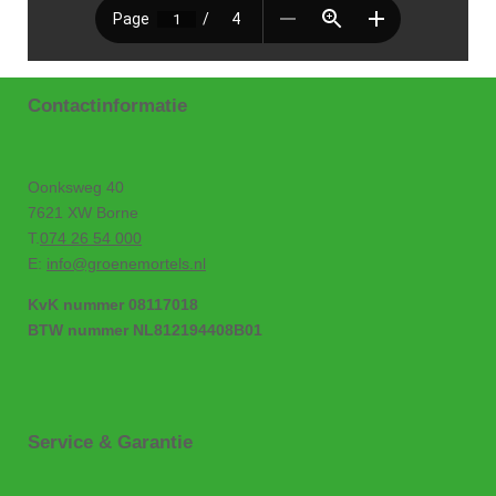
Contactinformatie
Oonksweg 40
7621 XW Borne
T.
074 26 54 000
E:
info@groenemortels.nl
KvK nummer 08117018
BTW nummer NL812194408B01
Service & Garantie