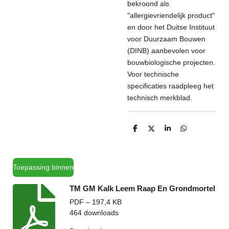
bekroond als
"allergievriendelijk product"
en door het Duitse Instituut
voor Duurzaam Bouwen
(DINB) aanbevolen voor
bouwbiologische projecten.
Voor technische
specificaties raadpleeg het
technisch merkblad.
D
D
S
D
e
e
h
e
l
e
a
l
e
l
r
e
n
e
n
Toepassing binnen
TM GM Kalk Leem Raap En Grondmortel
PDF – 197,4 KB
464 downloads