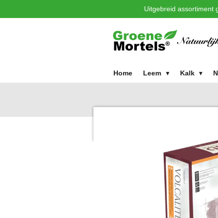
Uitgebreid assortiment g
Ga
direct
naar
de
hoofdinhoud
Home
Leem
Kalk
N