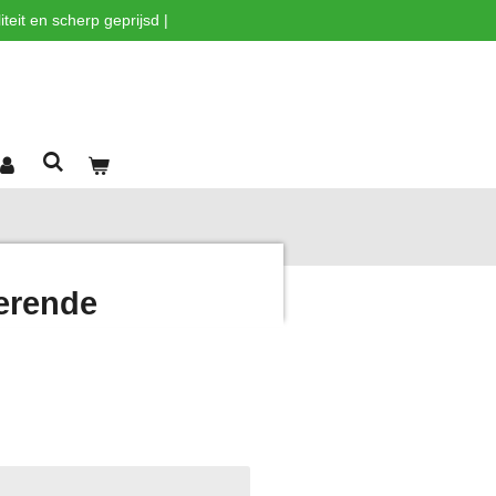
teit en scherp geprijsd |
lerende