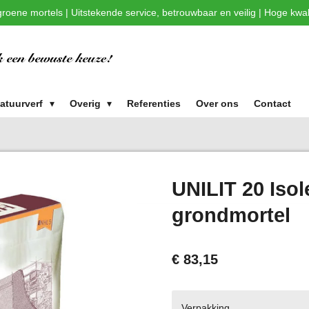
roene mortels | Uitstekende service, betrouwbaar en veilig | Hoge kwali
atuurverf
Overig
Referenties
Over ons
Contact
UNILIT 20 Iso
grondmortel
€ 83,15
Verpakking