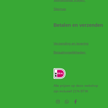
Veelgestelde vragen
Sitemap
Betalen en verzenden
Verzending en levering
Betaalmogelijkheden
Alle prijzen op deze webshop
zijn inclusief 21% BTW.
I
W
F
n
h
a