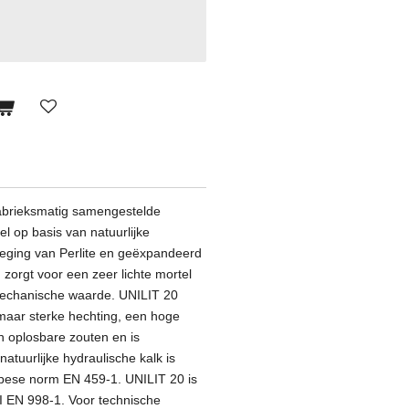
 fabrieksmatig samengestelde
l op basis van natuurlijke
oeging van Perlite en geëxpandeerd
orgt voor een zeer lichte mortel
echanische waarde. UNILIT 20
maar sterke hechting, een hoge
an oplosbare zouten en is
tuurlijke hydraulische kalk is
pese norm EN 459-1. UNILIT 20 is
 EN 998-1. Voor technische