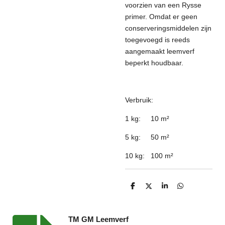
voorzien van een Rysse
primer. Omdat er geen
conserveringsmiddelen zijn
toegevoegd is reeds
aangemaakt leemverf
beperkt houdbaar.
Verbruik:
1 kg:
10 m
²
5 kg:
50 m
²
10 kg:
100 m
²
D
D
S
D
e
e
h
e
l
e
a
l
e
l
r
e
n
e
n
TM GM Leemverf