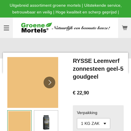
Uitgebreid assortiment groene mortels | Uitstekende service,
Ga
betrouwbaar en veilig | Hoge kwaliteit en scherp geprijsd |
direct
naar
de
hoofdinhoud
RYSSE Leemverf
zonnesteen geel-5
goudgeel
€ 22,90
Verpakking