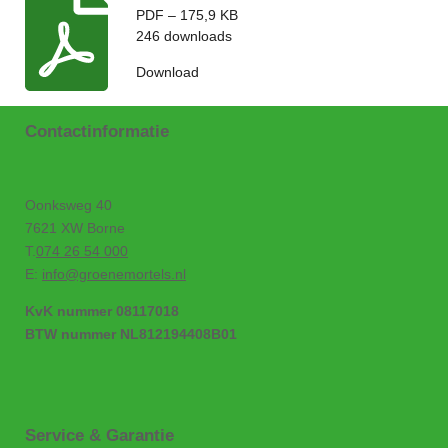
PDF – 175,9 KB
246 downloads
Download
Contactinformatie
Oonksweg 40
7621 XW Borne
T.
074 26 54 000
E:
info@groenemortels.nl
KvK nummer 08117018
BTW nummer NL812194408B01
Service & Garantie