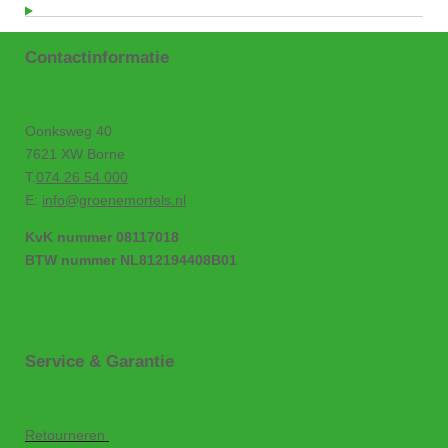
Contactinformatie
Oonksweg 40
7621 XW Borne
T.
074 26 54 000
E:
info@groenemortels.nl
KvK nummer 08117018
BTW nummer NL812194408B01
Service & Garantie
Retourneren