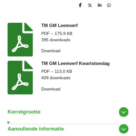
D
D
S
D
e
e
h
e
l
e
a
l
e
l
r
e
n
e
n
TM GM Leemverf
PDF – 175,9 KB
395 downloads
Download
TM GM Leemverf Kwartstoeslag
PDF – 113,0 KB
409 downloads
Download
Korrelgrootte
Aanvullende informatie