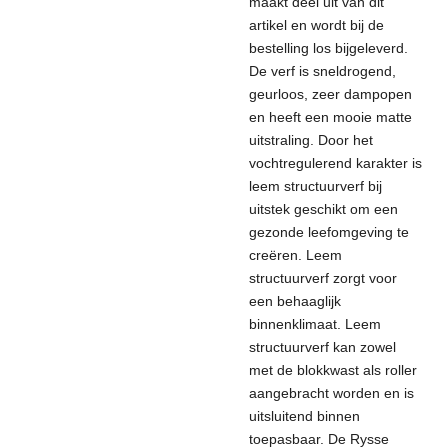
maakt deel uit van dit
artikel en wordt bij de
bestelling los bijgeleverd.
De verf is sneldrogend,
geurloos, zeer dampopen
en heeft een mooie matte
uitstraling. Door het
vochtregulerend karakter is
leem structuurverf bij
uitstek geschikt om een
gezonde leefomgeving te
creëren. Leem
structuurverf zorgt voor
een behaaglijk
binnenklimaat. Leem
structuurverf kan zowel
met de blokkwast als roller
aangebracht worden en is
uitsluitend binnen
toepasbaar. De Rysse