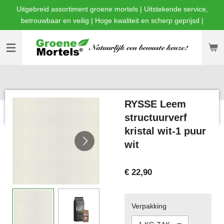
Uitgebreid assortiment groene mortels | Uitstekende service,
Ga
betrouwbaar en veilig | Hoge kwaliteit en scherp geprijsd |
direct
naar
de
hoofdinhoud
RYSSE Leem
structuurverf
kristal wit-1 puur
wit
€ 22,90
Verpakking