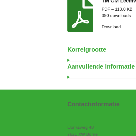
TM GM Leemve
PDF – 113,0 KB
390 downloads
Download
Korrelgrootte
Aanvullende informatie
Contactinformatie
Oonksweg 40
7621 XW Borne