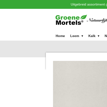
Uitgebreid assortiment g
Ga
direct
naar
de
hoofdinhoud
Home
Leem
Kalk
N