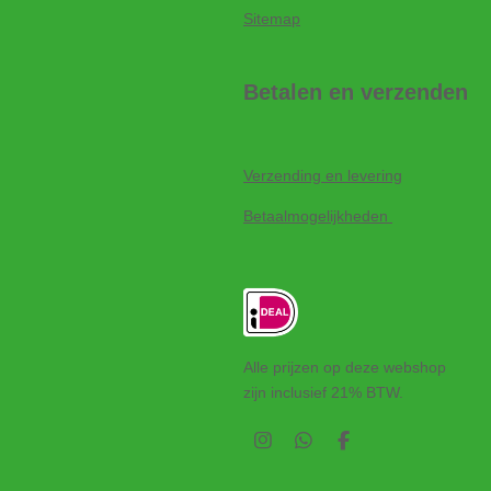
Sitemap
Betalen en verzenden
Verzending en levering
Betaalmogelijkheden
Alle prijzen op deze webshop
zijn inclusief 21% BTW.
I
W
F
n
h
a
s
a
c