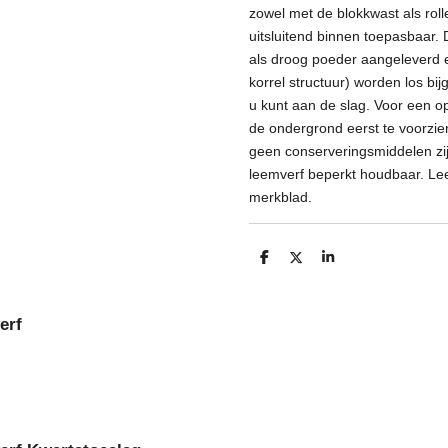
zowel met de blokkwast als rol
uitsluitend binnen toepasbaar.
als droog poeder aangeleverd 
korrel structuur) worden los bi
u kunt aan de slag. Voor een o
de ondergrond eerst te voorzi
geen conserveringsmiddelen zi
leemverf beperkt houdbaar. Lee
merkblad.
D
D
S
e
e
h
l
e
a
e
l
r
n
e
erf