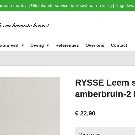
roene mortels | Uitstekende service, betrouwbaar en veilig | Hoge kwali
atuurverf
Overig
Referenties
Over ons
Contact
RYSSE Leem s
amberbruin-2 
€ 22,90
Verpakking