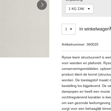
In winkelwagen
Artikelnummer:
360020
Rysse leem structuurverf is ee
voor wanden en plafonds. Rysse
conserveringsmiddelen, oplosm
product dient de korrel (struct
worden. De toeslagstof maakt dee
bestelling los bijgeleverd. De v
dampopen en heeft een mooie ma
vochtregulerend karakter is leem
om een gezonde leefomgeving t
zorgt voor een behaaglijk binn