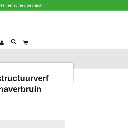
teit en scherp geprijsd |
tructuurverf
haverbruin