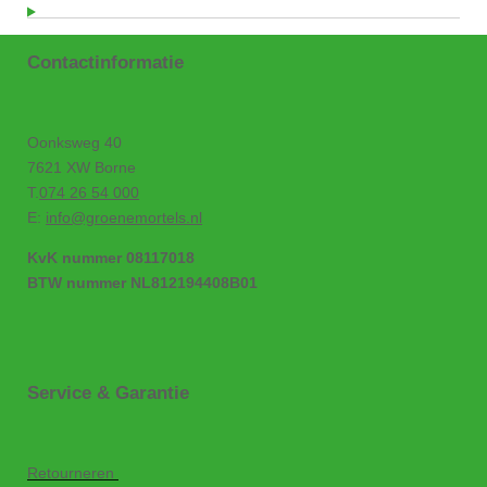
Contactinformatie
Oonksweg 40
7621 XW Borne
T.
074 26 54 000
E:
info@groenemortels.nl
KvK nummer 08117018
BTW nummer NL812194408B01
Service & Garantie
Retourneren