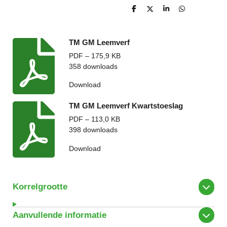
D
D
S
D
e
e
h
e
l
e
a
l
e
l
r
e
n
e
n
TM GM Leemverf
PDF – 175,9 KB
358 downloads
Download
TM GM Leemverf Kwartstoeslag
PDF – 113,0 KB
398 downloads
Download
Korrelgrootte
Aanvullende informatie