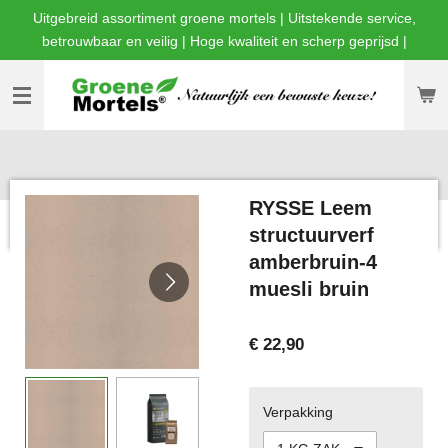
Uitgebreid assortiment groene mortels | Uitstekende service,
Ga
betrouwbaar en veilig | Hoge kwaliteit en scherp geprijsd |
direct
naar
de
hoofdinhoud
RYSSE Leem
structuurverf
amberbruin-4
muesli bruin
€ 22,90
Verpakking