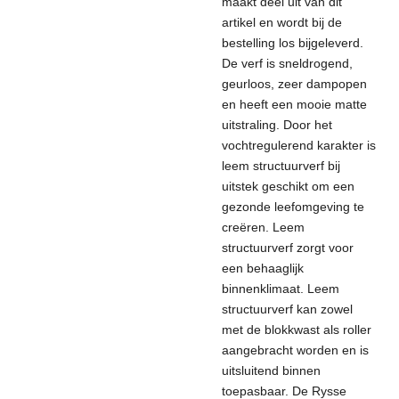
maakt deel uit van dit
artikel en wordt bij de
bestelling los bijgeleverd.
De verf is sneldrogend,
geurloos, zeer dampopen
en heeft een mooie matte
uitstraling. Door het
vochtregulerend karakter is
leem structuurverf bij
uitstek geschikt om een
gezonde leefomgeving te
creëren. Leem
structuurverf zorgt voor
een behaaglijk
binnenklimaat. Leem
structuurverf kan zowel
met de blokkwast als roller
aangebracht worden en is
uitsluitend binnen
toepasbaar. De Rysse