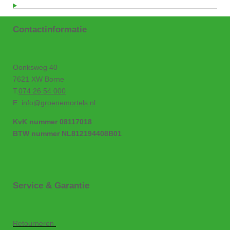
Contactinformatie
Oonksweg 40
7621 XW Borne
T.
074 26 54 000
E:
info@groenemortels.nl
KvK nummer 08117018
BTW nummer NL812194408B01
Service & Garantie
Retourneren