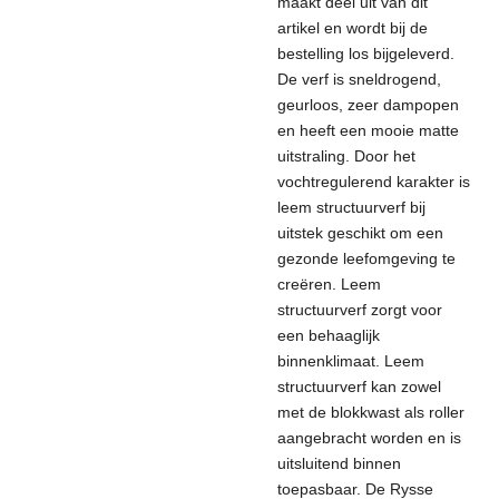
maakt deel uit van dit
artikel en wordt bij de
bestelling los bijgeleverd.
De verf is sneldrogend,
geurloos, zeer dampopen
en heeft een mooie matte
uitstraling. Door het
vochtregulerend karakter is
leem structuurverf bij
uitstek geschikt om een
gezonde leefomgeving te
creëren. Leem
structuurverf zorgt voor
een behaaglijk
binnenklimaat. Leem
structuurverf kan zowel
met de blokkwast als roller
aangebracht worden en is
uitsluitend binnen
toepasbaar. De Rysse