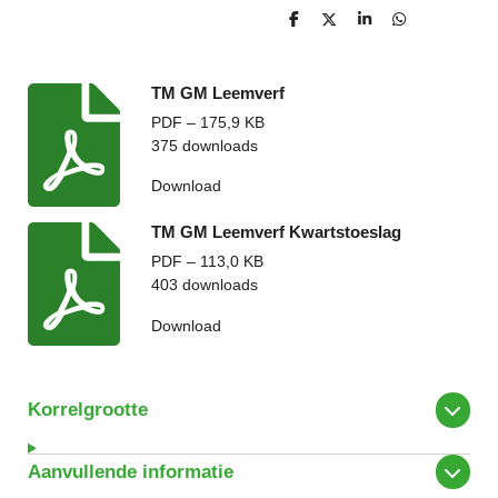
D
D
S
D
e
e
h
e
l
e
a
l
e
l
r
e
n
e
n
TM GM Leemverf
PDF – 175,9 KB
375 downloads
Download
TM GM Leemverf Kwartstoeslag
PDF – 113,0 KB
403 downloads
Download
Korrelgrootte
Aanvullende informatie