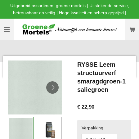
Uitgebreid assortiment groene mortels | Uitstekende service,
Ga
betrouwbaar en veilig | Hoge kwaliteit en scherp geprijsd |
direct
naar
de
hoofdinhoud
RYSSE Leem
structuurverf
smaragdgroen-1
saliegroen
€ 22,90
Verpakking