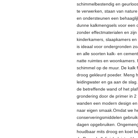
schimmelbestendig en geurloos.
te verwerken, staan ​​van natur
en ondersteunen een behaaglijk
dunne kalkmengsels voor een cr
zonder effectmaterialen en zij
kinderkamers, slaapkamers en 
is ideaal voor ondergronden zoa
en alle soorten kalk- en cement
natte ruimtes en woonkamers. He
schimmel op de muur.
De kalk 
droog gekleurd poeder. Meng h
leidingwater en ga aan de slag.
de betreffende wand of het pla
grondering door de primer in 2
wanden een modern design en 
naar eigen smaak.
Omdat we h
conserveringsmiddelen gebruike
dagen opgebruiken. Ongemengde
houdbaar mits droog en koel b