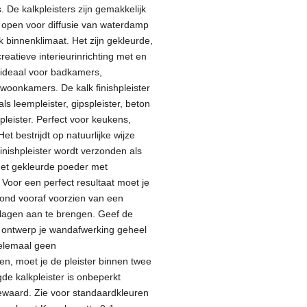
 De kalkpleisters zijn gemakkelijk
e open voor diffusie van waterdamp
 binnenklimaat. Het zijn gekleurde,
eatieve interieurinrichting met en
n ideaal voor badkamers,
woonkamers. De kalk finishpleister
ls leempleister, gipspleister, beton
pleister. Perfect voor keukens,
t bestrijdt op natuurlijke wijze
finishpleister wordt verzonden als
et gekleurde poeder met
 Voor een perfect resultaat moet je
fond vooraf voorzien van een
 lagen aan te brengen. Geef de
ontwerp je wandafwerking geheel
elemaal geen
n, moet je de pleister binnen twee
 kalkpleister is onbeperkt
ewaard.
Zie voor standaardkleuren