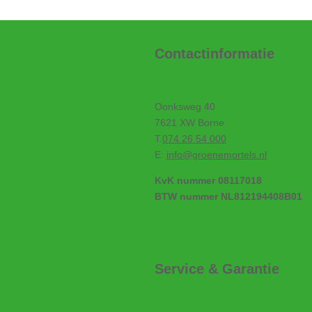
Contactinformatie
Oonksweg 40
7621 XW Borne
T.
074 26 54 000
E:
info@groenemortels.nl
KvK nummer 08117018
BTW nummer NL812194408B01
Service & Garantie