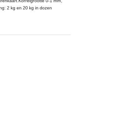
urenkaart.
Korrelgrootte 0-1 mm,
ng: 2 kg en 20 kg in dozen