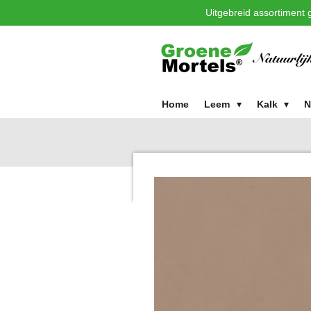
Uitgebreid assortiment g
Ga
direct
naar
de
hoofdinhoud
Home
Leem
Kalk
N