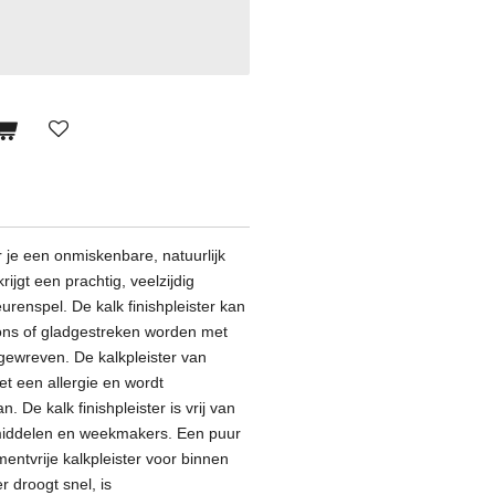
r je een onmiskenbare, natuurlijk
rijgt een prachtig, veelzijdig
urenspel. De kalk finishpleister kan
ns of gladgestreken worden met
gewreven. De kalkpleister van
t een allergie en wordt
an.
De kalk finishpleister is vrij van
middelen en weekmakers. Een puur
mentvrije kalkpleister voor binnen
r droogt snel, is