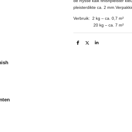
de Rysse kalk finishpleister kle
pleisterdikte ca. 2 mm.
Verpakki
Verbruik:
2
kg – ca. 0,7 m²
20 kg – ca. 7 m²
D
D
S
e
e
h
l
e
a
e
l
r
n
e
nish
nten