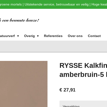
roene mortels | Uitstekende service, betrouwbaar en veilig | Hoge kwali
atuurverf
Overig
Referenties
Over ons
Contact
RYSSE Kalkfini
amberbruin-5 
€ 27,91
Verpakking