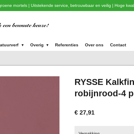
roene mortels | Uitstekende service, betrouwbaar en veilig | Hoge kwali
atuurverf
Overig
Referenties
Over ons
Contact
RYSSE Kalkfini
robijnrood-4 
€ 27,91
Verpakking