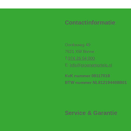
Contactinformatie
Oonksweg 40
7621 XW Borne
T.
074 26 54 000
E:
info@groenemortels.nl
KvK nummer 08117018
BTW nummer NL812194408B01
Service & Garantie