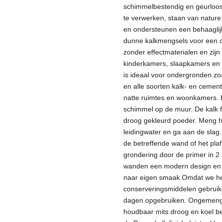
schimmelbestendig en geurloos.
te verwerken, staan ​​van natur
en ondersteunen een behaaglijk
dunne kalkmengsels voor een cr
zonder effectmaterialen en zij
kinderkamers, slaapkamers en 
is ideaal voor ondergronden zoa
en alle soorten kalk- en cement
natte ruimtes en woonkamers. He
schimmel op de muur.
De kalk 
droog gekleurd poeder. Meng h
leidingwater en ga aan de slag.
de betreffende wand of het pla
grondering door de primer in 2
wanden een modern design en 
naar eigen smaak.
Omdat we h
conserveringsmiddelen gebruike
dagen opgebruiken. Ongemengde
houdbaar mits droog en koel b