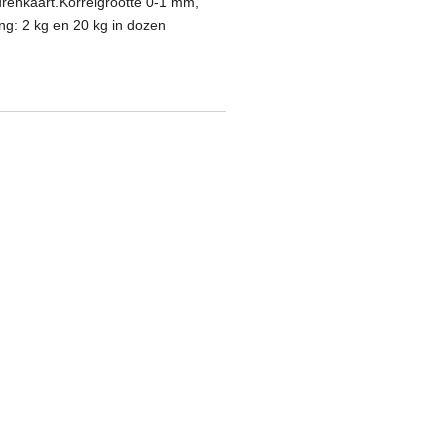
urenkaart.
Korrelgrootte 0-1 mm,
ng: 2 kg en 20 kg in dozen