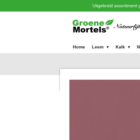
Uitgebreid assortiment g
Ga
direct
naar
de
hoofdinhoud
Home
Leem
Kalk
N