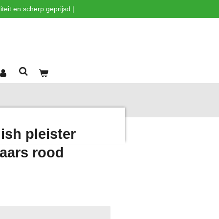
teit en scherp geprijsd |
sh pleister
paars rood