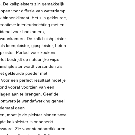
 De kalkpleisters zijn gemakkelijk
e open voor diffusie van waterdamp
 binnenklimaat. Het zijn gekleurde,
eatieve interieurinrichting met en
n ideaal voor badkamers,
woonkamers. De kalk finishpleister
ls leempleister, gipspleister, beton
pleister. Perfect voor keukens,
t bestrijdt op natuurlijke wijze
finishpleister wordt verzonden als
et gekleurde poeder met
 Voor een perfect resultaat moet je
fond vooraf voorzien van een
 lagen aan te brengen. Geef de
ontwerp je wandafwerking geheel
elemaal geen
n, moet je de pleister binnen twee
 kalkpleister is onbeperkt
ewaard.
Zie voor standaardkleuren