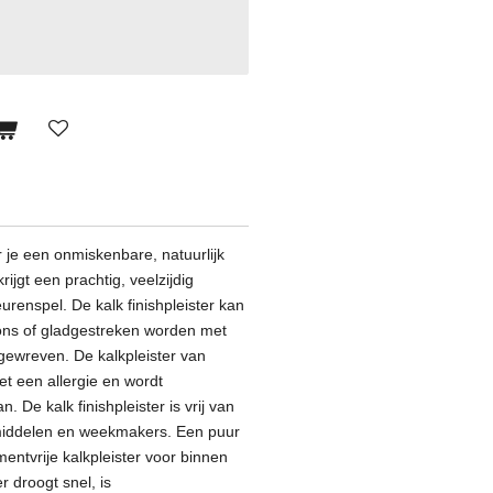
r je een onmiskenbare, natuurlijk
rijgt een prachtig, veelzijdig
urenspel. De kalk finishpleister kan
ns of gladgestreken worden met
gewreven. De kalkpleister van
t een allergie en wordt
an.
De kalk finishpleister is vrij van
middelen en weekmakers. Een puur
mentvrije kalkpleister voor binnen
r droogt snel, is