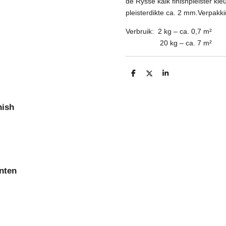
de Rysse kalk finishpleister kle
pleisterdikte ca. 2 mm.
Verpakki
Verbruik:
2
kg – ca. 0,7 m²
20 kg – ca. 7 m²
D
D
S
e
e
h
l
e
a
e
l
r
n
e
nish
nten