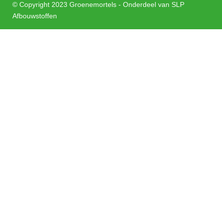
m
© Copyright 2023
Groenemortels - Onderdeel van SLP
Afbouwstoffen