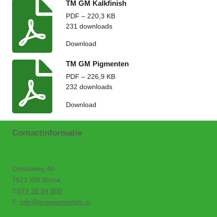
n
e
n
TM GM Kalkfinish
PDF – 220,3 KB
231 downloads
Download
TM GM Pigmenten
PDF – 226,9 KB
232 downloads
Download
Contactinformatie
Oonksweg 40
7621 XW Borne
T.
074 26 54 000
E:
info@groenemortels.nl