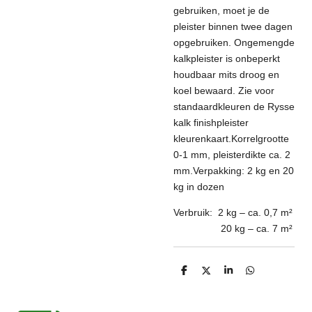
gebruiken, moet je de
pleister binnen twee dagen
opgebruiken. Ongemengde
kalkpleister is onbeperkt
houdbaar mits droog en
koel bewaard.
Zie voor
standaardkleuren de Rysse
kalk finishpleister
kleurenkaart.
Korrelgrootte
0-1 mm, pleisterdikte ca. 2
mm.
Verpakking: 2 kg en 20
kg in dozen
Verbruik:
2
kg – ca. 0,7 m²
20 kg – ca. 7 m²
D
D
S
D
e
e
h
e
l
e
a
l
e
l
r
e