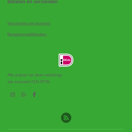
Betalen en verzenden
Verzending en levering
Betaalmogelijkheden
Alle prijzen op deze webshop
zijn inclusief 21% BTW.
I
W
F
n
h
a
s
a
c
t
t
e
a
s
b
g
A
o
r
p
o
a
p
k