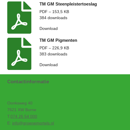
TM GM Steenpleistertoeslag
PDF – 153,5 KB
384 downloads
Download
TM GM Pigmenten
PDF – 226,9 KB
383 downloads
Download
Contactinformatie
Oonksweg 40
7621 XW Borne
T.
074 26 54 000
E:
info@groenemortels.nl