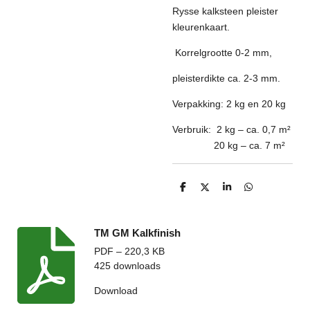
Rysse kalksteen pleister
kleurenkaart.
Korrelgrootte 0-2 mm,
pleisterdikte ca. 2-3 mm.
Verpakking: 2 kg en 20 kg
Verbruik:
2 kg – ca. 0,7 m²
20 kg – ca. 7 m²
D
D
S
D
e
e
h
e
l
e
a
l
e
l
r
e
n
e
n
TM GM Kalkfinish
PDF – 220,3 KB
425 downloads
Download