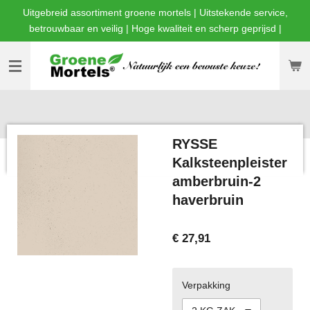
Uitgebreid assortiment groene mortels | Uitstekende service,
Ga
betrouwbaar en veilig | Hoge kwaliteit en scherp geprijsd |
direct
naar
de
hoofdinhoud
RYSSE
Kalksteenpleister
amberbruin-2
haverbruin
€ 27,91
Verpakking