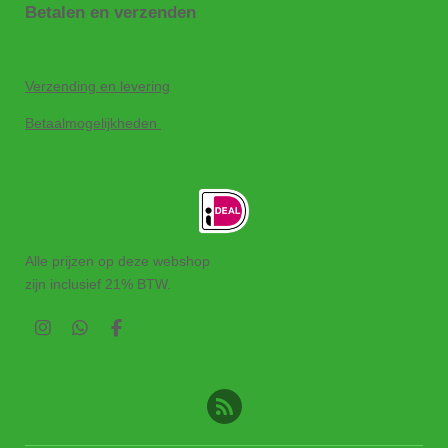
Betalen en verzenden
Verzending en levering
Betaalmogelijkheden
Alle prijzen op deze webshop
zijn inclusief 21% BTW.
I
W
F
n
h
a
s
a
c
t
t
e
a
s
b
g
A
o
r
p
o
a
p
k