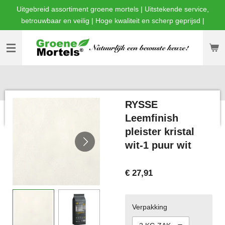
Uitgebreid assortiment groene mortels | Uitstekende service,
Ga
betrouwbaar en veilig | Hoge kwaliteit en scherp geprijsd |
direct
naar
de
hoofdinhoud
RYSSE
Leemfinish
pleister kristal
wit-1 puur wit
€ 27,91
Verpakking