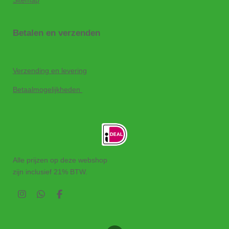
Sitemap
Betalen en verzenden
Verzending en levering
Betaalmogelijkheden
Alle prijzen op deze webshop
zijn inclusief 21% BTW.
I
W
F
n
h
a
s
a
c
t
t
e