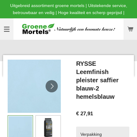
Uitgebreid assortiment groene mortels | Uitstekende service,
Ga
betrouwbaar en veilig | Hoge kwaliteit en scherp geprijsd |
direct
naar
de
hoofdinhoud
RYSSE
Leemfinish
pleister saffier
blauw-2
hemelsblauw
€ 27,91
Verpakking