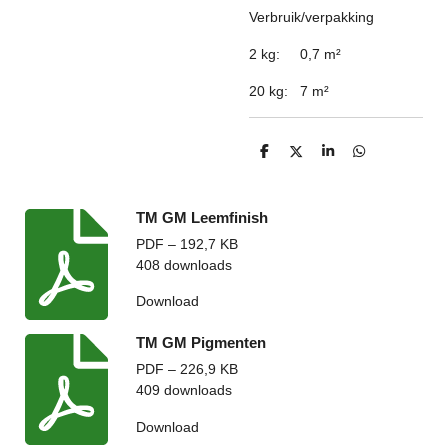
Verbruik/verpakking
2 kg: 0,7 m
²
20 kg: 7 m
²
D
D
S
D
e
e
h
e
l
e
a
l
e
l
r
e
n
e
n
TM GM Leemfinish
PDF – 192,7 KB
408 downloads
Download
TM GM Pigmenten
PDF – 226,9 KB
409 downloads
Download