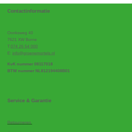
Contactinformatie
Oonksweg 40
7621 XW Borne
T.
074 26 54 000
E:
info@groenemortels.nl
KvK nummer 08117018
BTW nummer NL812194408B01
Service & Garantie
Retourneren