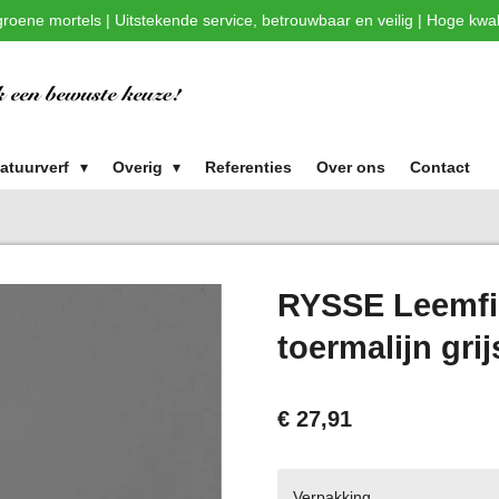
roene mortels | Uitstekende service, betrouwbaar en veilig | Hoge kwali
atuurverf
Overig
Referenties
Over ons
Contact
RYSSE Leemfin
toermalijn grij
€ 27,91
Verpakking