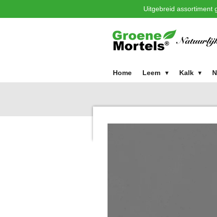
Uitgebreid assortiment g
Ga
direct
naar
de
hoofdinhoud
Home
Leem
Kalk
N