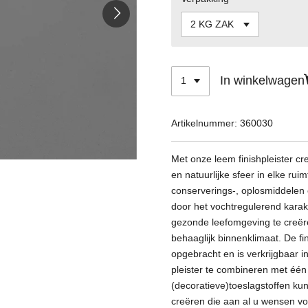
In winkelwagen
Artikelnummer:
360030
Met onze leem finishpleister c
en natuurlijke sfeer in elke ruimt
conserverings-, oplosmiddelen 
door het vochtregulerend karakt
gezonde leefomgeving te creëren
behaaglijk binnenklimaat. De fi
opgebracht en is verkrijgbaar i
pleister te combineren met
éé
n
(decoratieve)toeslagstoffen kun
creëren die aan al u wensen vol