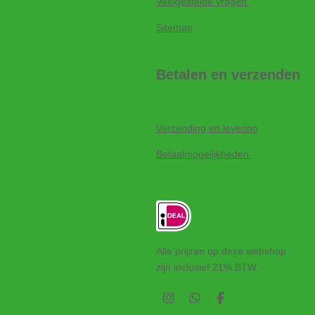
Veelgestelde vragen
Sitemap
Betalen en verzenden
Verzending en levering
Betaalmogelijkheden
Alle prijzen op deze webshop
zijn inclusief 21% BTW.
I
W
F
n
h
a