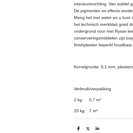
interieurinrichting. Van subtiel
De pigmenten en effects worden
Meng het met water en u kunt 
het technisch merkblad goed doo
ondergrond voor met Rysse le
conserveringsmiddelen zijn to
finishpleister beperkt houdbaar.
Korrelgrootte: 0,1 mm, pleister
Verbruik/verpakking
2 kg: 0,7 m
²
20 kg: 7 m
²
D
D
S