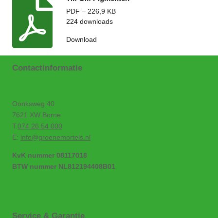
PDF – 226,9 KB
224 downloads
Download
Contactinformatie
Oonksweg 40
7621 XW Borne
T.
074 26 54 000
E:
info@groenemortels.nl
KvK nummer 08117018
BTW nummer NL812194408B01
Service & Garantie