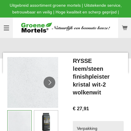
Uitgebreid assortiment groene mortels | Uitstekende service,
Ga
betrouwbaar en veilig | Hoge kwaliteit en scherp geprijsd |
direct
naar
de
hoofdinhoud
RYSSE
leem/steen
finishpleister
kristal wit-2
wolkenwit
€ 27,91
Verpakking