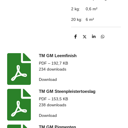
2 kg:
0,6 m
²
20 kg:
6 m
²
D
D
S
D
e
e
h
e
l
e
a
l
e
l
r
e
n
e
n
TM GM Leemfinish
PDF – 192,7 KB
234 downloads
Download
TM GM Steenpleistertoeslag
PDF – 153,5 KB
238 downloads
Download
TM GM Pigmenten