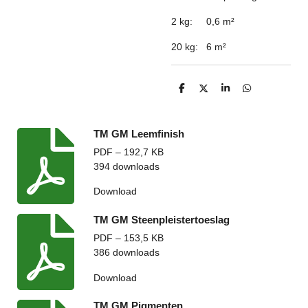
2 kg:
0,6 m
²
20 kg:
6 m
²
D
D
S
D
e
e
h
e
l
e
a
l
e
l
r
e
n
e
n
TM GM Leemfinish
PDF – 192,7 KB
394 downloads
Download
TM GM Steenpleistertoeslag
PDF – 153,5 KB
386 downloads
Download
TM GM Pigmenten