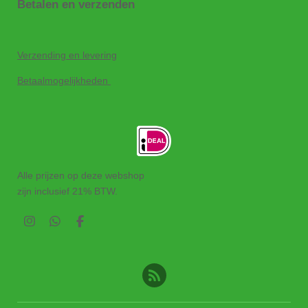
Betalen en verzenden
Verzending en levering
Betaalmogelijkheden
Alle prijzen op deze webshop
zijn inclusief 21% BTW.
I
W
F
n
h
a
s
a
c
t
t
e
a
s
b
g
A
o
r
p
o
a
p
k