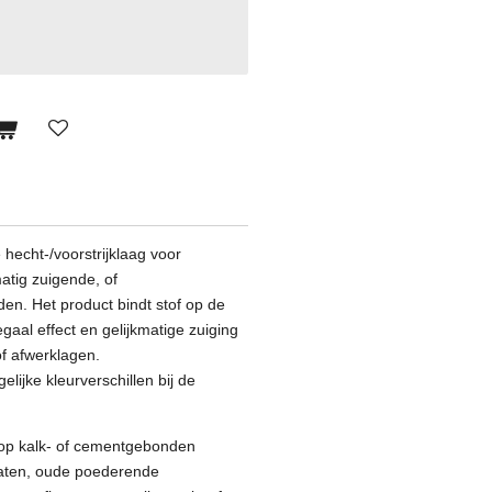
cht-/voorstrijklaag voor
matig zuigende, of
n. Het product bindt stof op de
aal effect en gelijkmatige zuiging
of afwerklagen.
jke kleurverschillen bij de
p kalk- of cementgebonden
laten, oude poederende