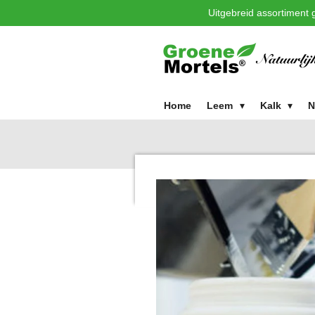
Uitgebreid assortiment g
Ga
direct
naar
de
hoofdinhoud
Home
Leem
Kalk
N