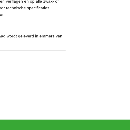
en verflagen en op alle zwak- of
or technische specificaties
lad.
aag wordt geleverd in emmers van