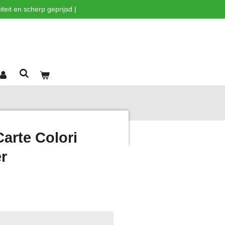
teit en scherp geprijsd |
rte Colori
r