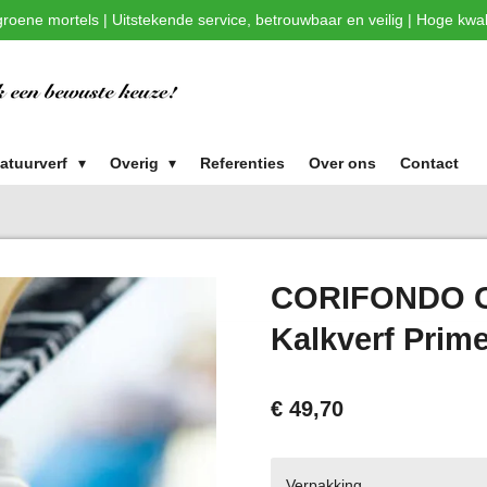
roene mortels | Uitstekende service, betrouwbaar en veilig | Hoge kwali
atuurverf
Overig
Referenties
Over ons
Contact
CORIFONDO Ca
Kalkverf Prime
€ 49,70
Verpakking