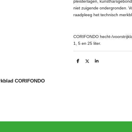
pleisterlagen, kunstharsgebond
niet zuigende ondergronden. Vo
raadpleeg het technisch merkb
CORIFONDO hecht-/voorstrijkl
1, 5 en 25 liter.
D
D
S
e
e
h
l
e
a
e
l
r
n
e
erkblad CORIFONDO