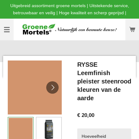
Uitgebreid assortiment groene mortels | Uitstekende service,
Ga
betrouwbaar en veilig | Hoge kwaliteit en scherp geprijsd |
direct
naar
de
hoofdinhoud
RYSSE
Leemfinish
pleister steenrood
kleuren van de
aarde
€ 20,00
Hoeveelheid