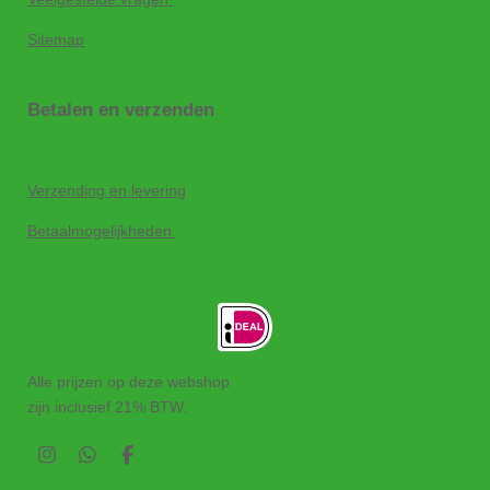
Sitemap
Betalen en verzenden
Verzending en levering
Betaalmogelijkheden
Alle prijzen op deze webshop
zijn inclusief 21% BTW.
I
W
F
n
h
a