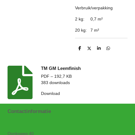
Verbruik/verpakking
2 kg: 0,7 m
²
20 kg: 7 m
²
D
D
S
D
e
e
h
e
l
e
a
l
e
l
r
e
n
e
n
TM GM Leemfinish
PDF – 192,7 KB
383 downloads
Download
Contactinformatie
Oonksweg 40