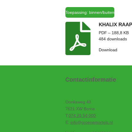
Toepassing: binnen/buiten
KHALIX RAA
PDF – 188,8 KB
484 downloads
Download
Contactinformatie
Oonksweg 40
7621 XW Borne
T.
074 26 54 000
E:
info@groenemortels.nl