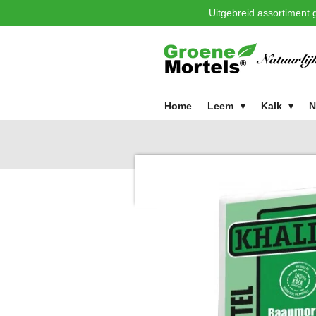
Uitgebreid assortiment g
Ga
direct
naar
de
hoofdinhoud
Home
Leem
Kalk
N