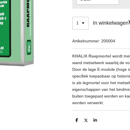
In winkelwagen
Artikelnummer:
200004
KHALIX Raapmortel
wordt met
wand metselwerk waarbij de voc
Door de lage E-module (hoge mat
specifiek toepasbaar op histori
is als legmortel voor het metse
eigenschappen van het bindmid
buiten toegepast worden en ka
worden verwerkt.
D
D
S
e
e
h
l
e
a