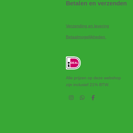
Betalen en verzenden
Verzending en levering
Betaalmogelijkheden
Alle prijzen op deze webshop
zijn inclusief 21% BTW.
I
W
F
n
h
a
s
a
c
t
t
e
a
s
b
g
A
o
r
p
o