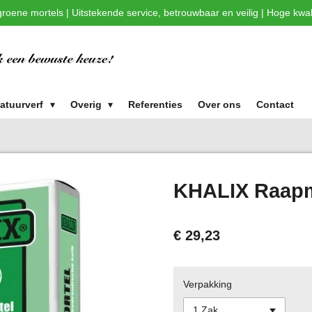
roene mortels | Uitstekende service, betrouwbaar en veilig | Hoge kwali
atuurverf
Overig
Referenties
Over ons
Contact
KHALIX Raapm
€ 29,23
Verpakking