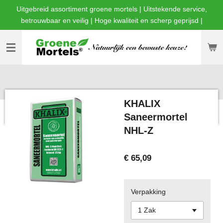
Uitgebreid assortiment groene mortels | Uitstekende service,
Ga
betrouwbaar en veilig | Hoge kwaliteit en scherp geprijsd |
direct
naar
de
hoofdinhoud
KHALIX
Saneermortel
NHL-Z
€ 65,09
Verpakking