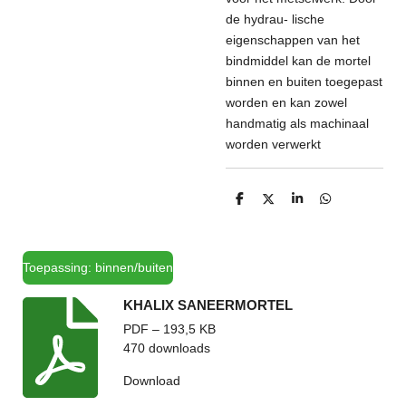
de hydrau- lische
eigenschappen van het
bindmiddel kan de mortel
binnen en buiten toegepast
worden en kan zowel
handmatig als machinaal
worden verwerkt
D
D
S
D
e
e
h
e
l
e
a
l
e
l
r
e
n
e
n
Toepassing: binnen/buiten
KHALIX SANEERMORTEL
PDF – 193,5 KB
470 downloads
Download